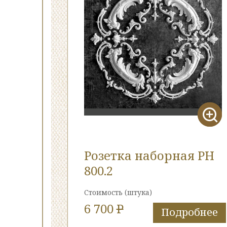
Розетка наборная РН
800.2
Стоимость
(штука)
6 700
P
Подробнее