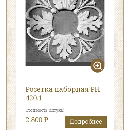
Розетка наборная РН
420.1
Стоимость
(штука)
2 800
P
Подробнее