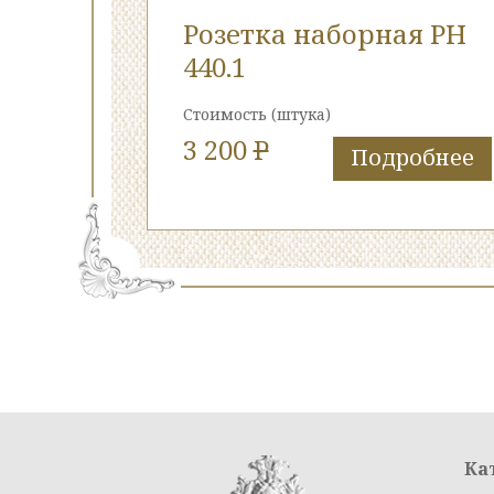
Розетка наборная РН
440.1
Стоимость
(штука)
3 200
P
Подробнее
Ка