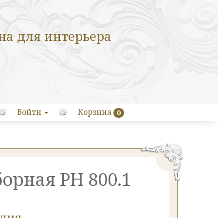
на для интерьера
Войти
Корзина
0
борная РН 800.1
елия