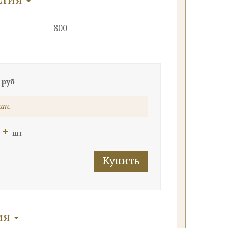
800
 руб
шт.
+
шт
Купить
ия