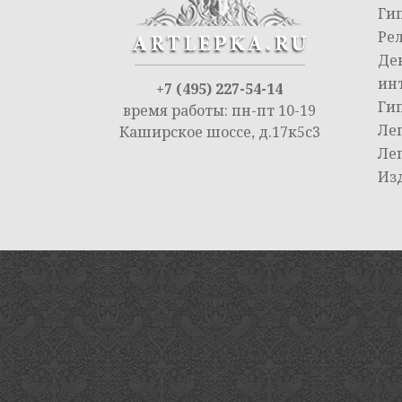
Ги
Ре
Де
ин
+7 (495) 227-54-14
Ги
время работы: пн-пт 10-19
Ле
Каширское шоссе, д.17к5с3
Ле
Из