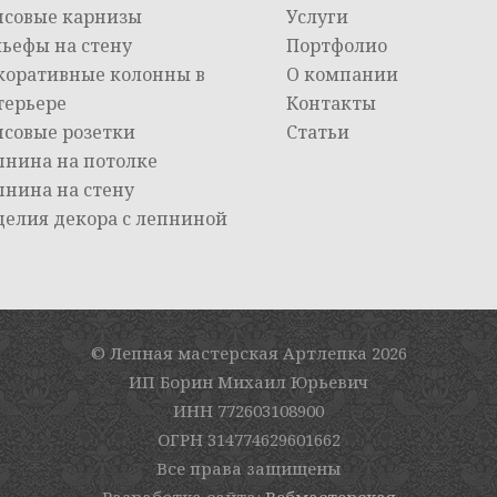
псовые карнизы
Услуги
льефы на стену
Портфолио
коративные колонны в
О компании
терьере
Контакты
псовые розетки
Статьи
пнина на потолке
пнина на стену
делия декора с лепниной
© Лепная мастерская Артлепка
2026
ИП Борин Михаил Юрьевич
ИНН 772603108900
ОГРН 314774629601662
Все права защищены