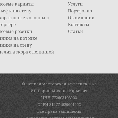
псовые карнизы
Услуги
льефы на стену
Портфолио
коративные колонны в
О компании
терьере
Контакты
псовые розетки
Статьи
пнина на потолке
пнина на стену
делия декора с лепниной
© Лепная мастерская Артлепка
2026
ИП Борин Михаил Юрьевич
ИНН 772603108900
ОГРН 314774629601662
Все права защищены