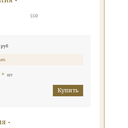
550
 руб
шт.
+
шт
Купить
ия