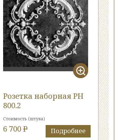
Розетка наборная РН
800.2
Стоимость
(штука)
6 700
P
Подробнее