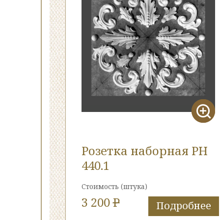
Розетка наборная РН
440.1
Стоимость
(штука)
3 200
P
Подробнее