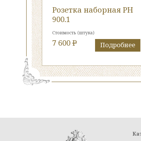
Розетка наборная РН
900.1
Стоимость
(штука)
7 600
P
Подробнее
Ка