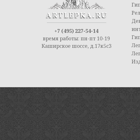
Ги
Ре
Де
ин
+7 (495) 227-54-14
Ги
время работы: пн-пт 10-19
Ле
Каширское шоссе, д.17к5с3
Ле
Из