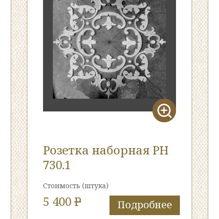
Розетка наборная РН
730.1
Стоимость
(штука)
5 400
P
Подробнее