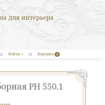
на для интерьера
Войти
Корзина
0
борная РН 550.1
елия