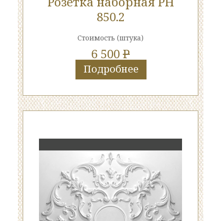
Розетка наборная РН
850.2
Стоимость
(штука)
6 500
P
Подробнее