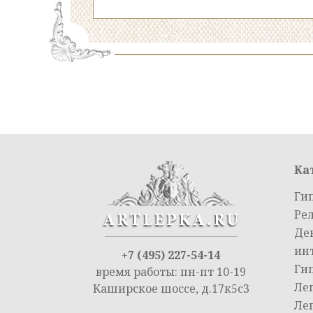
Ка
Ги
Ре
Де
ин
+7 (495) 227-54-14
Ги
время работы: пн-пт 10-19
Ле
Каширское шоссе, д.17к5с3
Ле