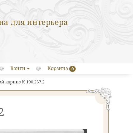
на для интерьера
Войти
Корзина
0
й карниз К 190.237.2
2