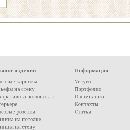
талог изделий
Информация
псовые карнизы
Услуги
льефы на стену
Портфолио
коративные колонны в
О компании
терьере
Контакты
псовые розетки
Статьи
пнина на потолке
пнина на стену