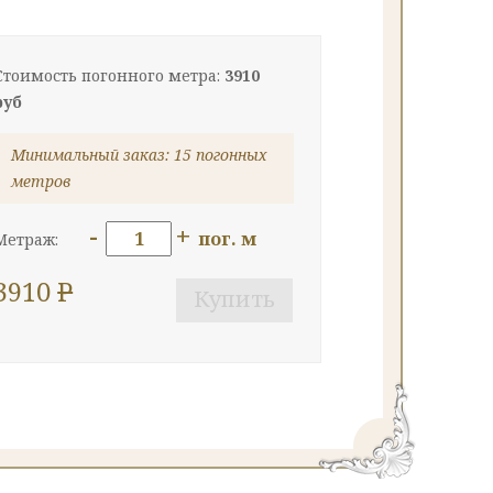
Стоимость погонного метра:
3910
руб
Минимальный заказ: 15 погонных
метров
-
+
пог. м
Метраж:
3910
P
Купить