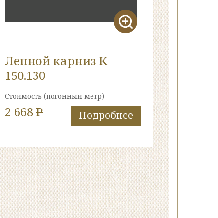
Лепной карниз К
150.130
Стоимость
(погонный метр)
2 668
P
Подробнее