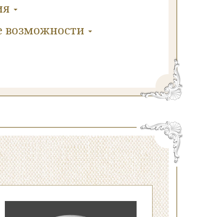
ия
е
возможности