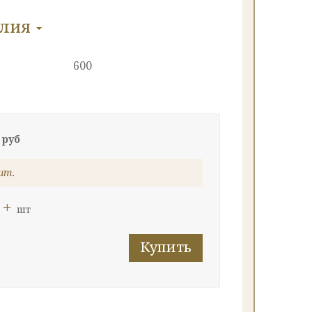
елия
600
 руб
шт.
+
шт
Купить