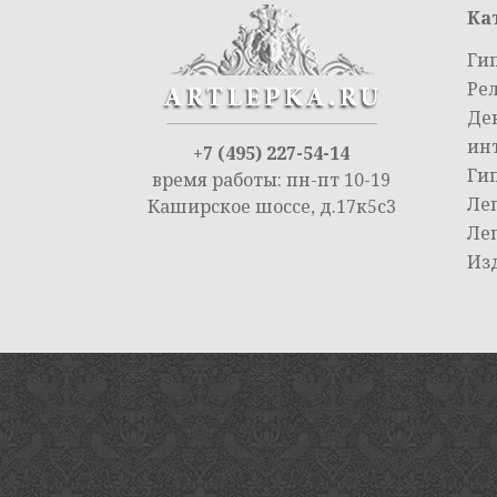
Ка
Ги
Ре
Де
ин
+7 (495) 227-54-14
Ги
время работы: пн-пт 10-19
Ле
Каширское шоссе, д.17к5с3
Ле
Из