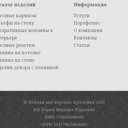
талог изделий
Информация
псовые карнизы
Услуги
льефы на стену
Портфолио
коративные колонны в
О компании
терьере
Контакты
псовые розетки
Статьи
пнина на потолке
пнина на стену
делия декора с лепниной
© Лепная мастерская Артлепка
2026
ИП Борин Михаил Юрьевич
ИНН 772603108900
ОГРН 314774629601662