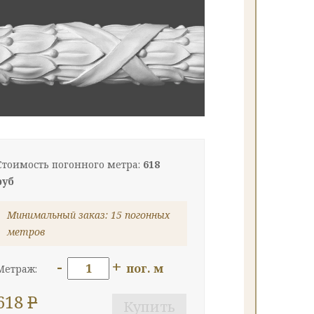
Стоимость погонного метра:
618
руб
Минимальный заказ: 15 погонных
метров
-
+
пог. м
Метраж:
618
P
Купить