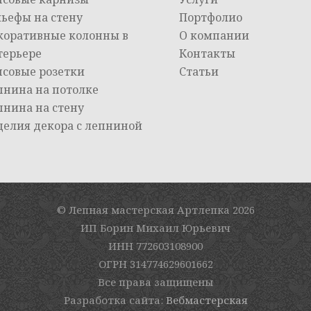
льефы на стену
Портфолио
коративные колонны в
О компании
терьере
Контакты
псовые розетки
Статьи
пнина на потолке
пнина на стену
делия декора с лепниной
© Лепная мастерская Артлепка
2026
ИП Борин Михаил Юрьевич
ИНН 772603108900
ОГРН 314774629601662
Все права защищены
Разработка сайта:
Вебмастерская