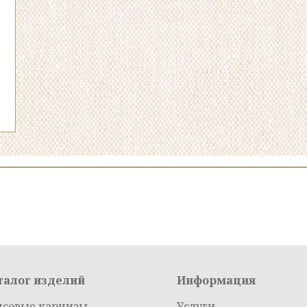
талог изделий
Информация
псовые карнизы
Услуги