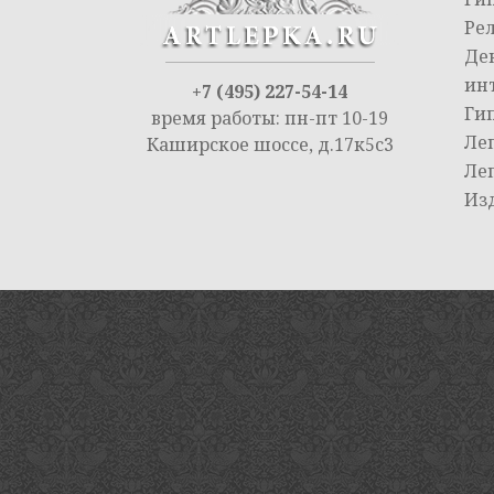
Ре
Де
ин
+7 (495) 227-54-14
Ги
время работы: пн-пт 10-19
Ле
Каширское шоссе, д.17к5с3
Ле
Из