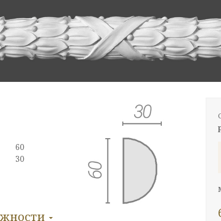
60
30
ожности