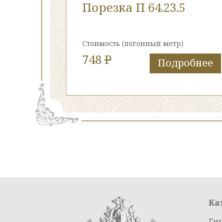
Порезка П 64.23.5
Стоимость
(погонный метр)
748
P
Подробнее
Ка
Ги