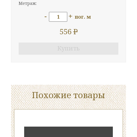
Метраж:
-
+
пог. м
556
P
Купить
Похожие товары