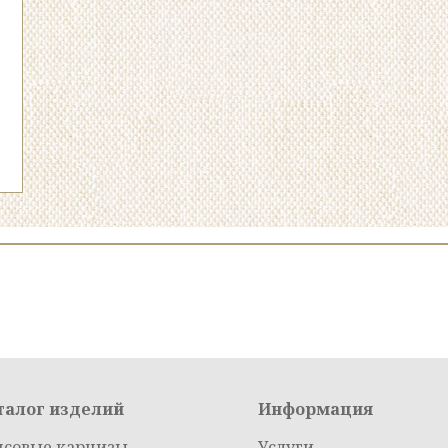
талог изделий
Информация
псовые карнизы
Услуги