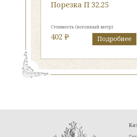
Порезка П 32.25
Стоимость
(погонный метр)
402
P
Подробнее
Ка
Ги