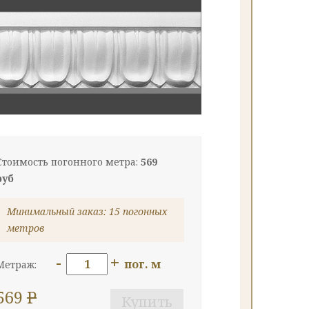
Стоимость погонного метра:
569
руб
Минимальный заказ: 15 погонных
метров
-
+
пог. м
Метраж:
569
P
Купить