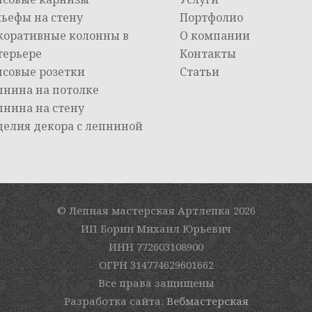
льефы на стену
Портфолио
коративные колонны в
О компании
терьере
Контакты
псовые розетки
Статьи
пнина на потолке
пнина на стену
делия декора с лепниной
© Лепная мастерская Артлепка
2026
ИП Борин Михаил Юрьевич
ИНН 772603108900
ОГРН 314774629601662
Все права защищены
Разработка сайта:
Вебмастерская