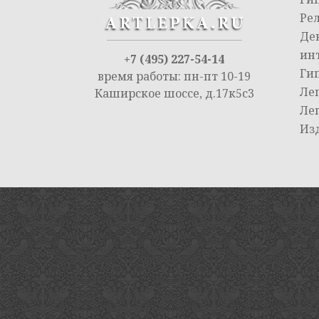
Ре
Де
ин
+7 (495) 227-54-14
Ги
время работы: пн-пт 10-19
Ле
Каширское шоссе, д.17к5с3
Ле
Из