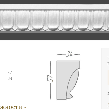
57
34
ожности