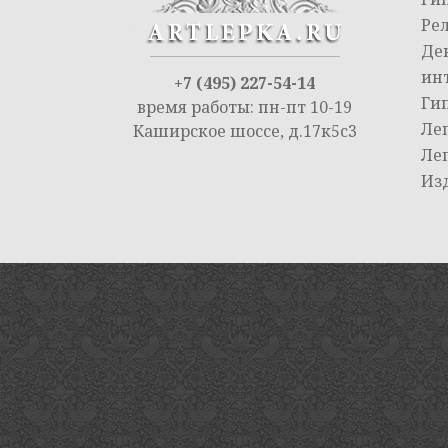
Ре
Де
ин
+7 (495) 227-54-14
Ги
время работы: пн-пт 10-19
Ле
Каширское шоссе, д.17к5с3
Ле
Из