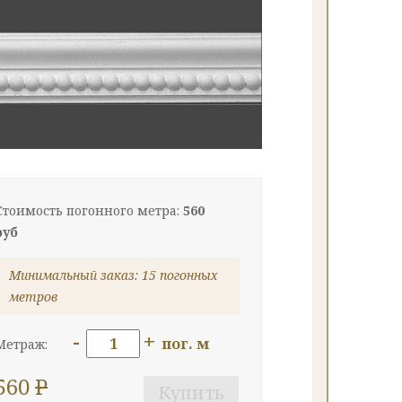
Стоимость погонного метра:
560
руб
Минимальный заказ: 15 погонных
метров
-
+
пог. м
Метраж:
560
P
Купить