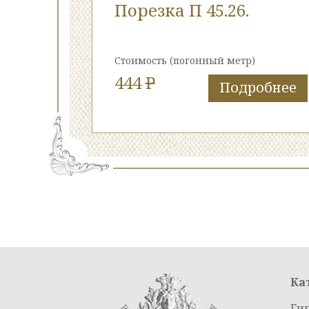
Порезка П 45.26.
Стоимость
(погонный метр)
444
P
Подробнее
Ка
Ги