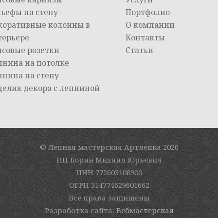
льефы на стену
Портфолио
коративные колонны в
О компании
терьере
Контакты
псовые розетки
Статьи
пнина на потолке
пнина на стену
делия декора с лепниной
© Лепная мастерская Артлепка
2026
ИП Борин Михаил Юрьевич
ИНН 772603108900
ОГРН 314774629601662
Все права защищены
Разработка сайта:
Вебмастерская