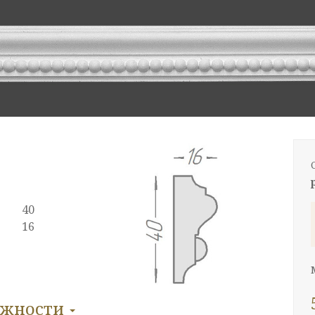
40
16
ожности