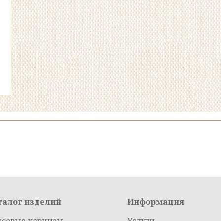
талог изделий
Информация
псовые карнизы
Услуги