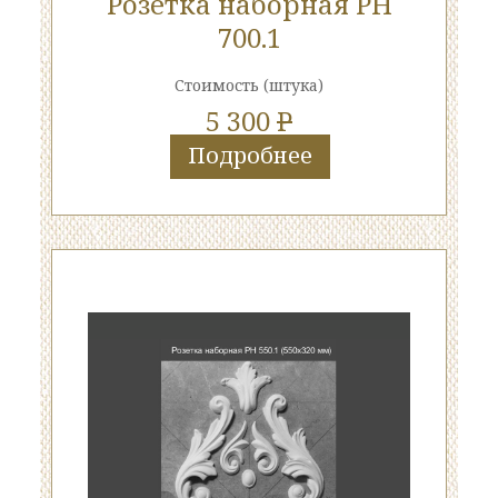
Розетка наборная РН
700.1
Стоимость
(штука)
5 300
P
Подробнее