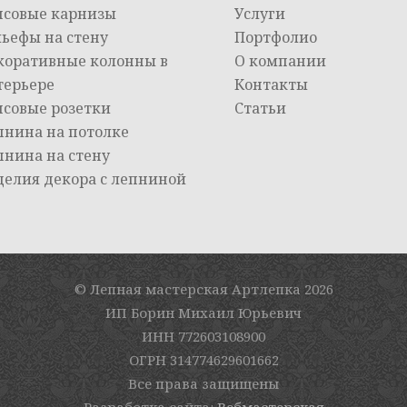
псовые карнизы
Услуги
льефы на стену
Портфолио
коративные колонны в
О компании
терьере
Контакты
псовые розетки
Статьи
пнина на потолке
пнина на стену
делия декора с лепниной
© Лепная мастерская Артлепка
2026
ИП Борин Михаил Юрьевич
ИНН 772603108900
ОГРН 314774629601662
Все права защищены