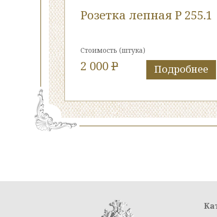
Розетка лепная Р 255.1
Стоимость
(штука)
2 000
P
Подробнее
Ка