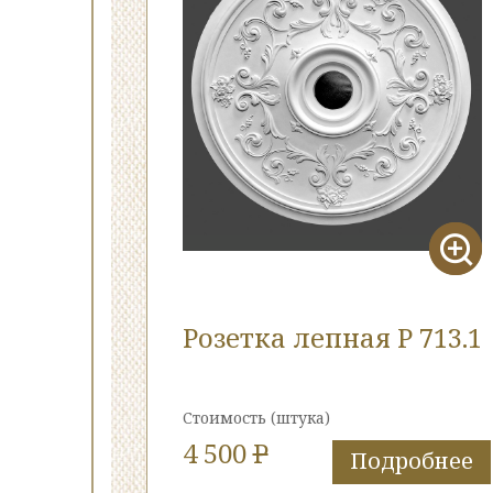
Розетка лепная Р 713.1
Стоимость
(штука)
4 500
P
Подробнее