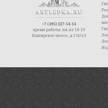
Ги
Ре
Де
ин
+7 (495) 227-54-14
Ги
время работы: пн-пт 10-19
Ле
Каширское шоссе, д.17к5с3
Ле
Из