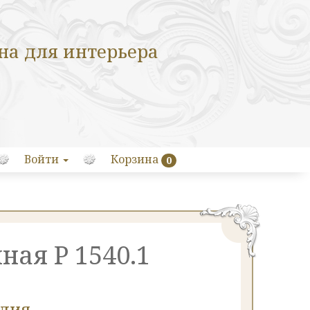
на для интерьера
Войти
Корзина
0
ная Р 1540.1
елия