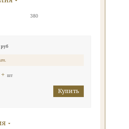
380
 руб
шт.
+
шт
Купить
ия