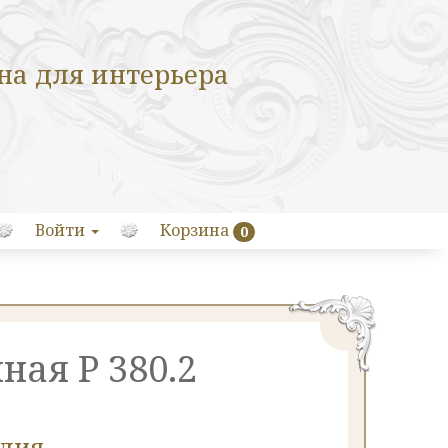
на для интерьера
Войти
Корзина
0
ная Р 380.2
елия