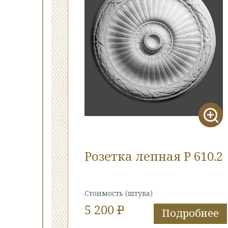
Розетка лепная Р 610.2
Стоимость
(штука)
5 200
P
Подробнее