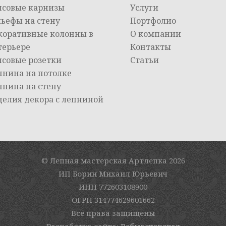
псовые карнизы
Услуги
льефы на стену
Портфолио
коративные колонны в
О компании
терьере
Контакты
псовые розетки
Статьи
пнина на потолке
пнина на стену
делия декора с лепниной
© Лепная мастерская Артлепка
2026
ИП Борин Михаил Юрьевич
ИНН 772603108900
ОГРН 314774629601662
Все права защищены