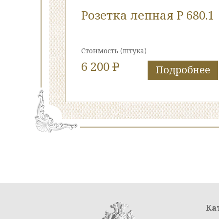
Розетка лепная Р 680.1
Стоимость
(штука)
6 200
P
Подробнее
Ка