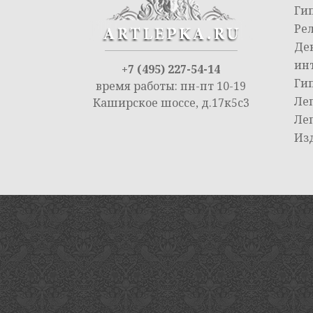
Ги
Ре
Де
ин
+7 (495) 227-54-14
Ги
время работы: пн-пт 10-19
Ле
Каширское шоссе, д.17к5с3
Ле
Из