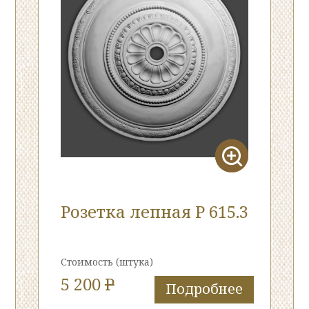
Розетка лепная Р 615.3
Стоимость
(штука)
5 200
P
Подробнее