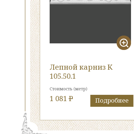
Лепной карниз К
105.50.1
Стоимость
(метр)
1 081
P
Подробнее