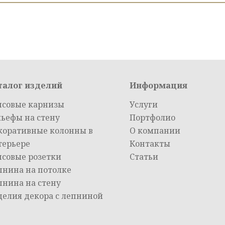
талог изделий
Информация
псовые карнизы
Услуги
льефы на стену
Портфолио
коративные колонны в
О компании
терьере
Контакты
псовые розетки
Статьи
пнина на потолке
пнина на стену
делия декора с лепниной