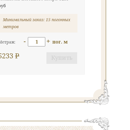
руб
Минимальный заказ: 15 погонных
метров
-
+
пог. м
Метраж:
5233
P
Купить