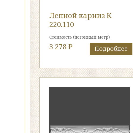
Лепной карниз К
220.110
Стоимость
(погонный метр)
3 278
P
Подробнее