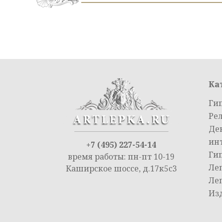
Ка
Ги
Ре
Де
ин
+7 (495) 227-54-14
Ги
время работы: пн-пт 10-19
Ле
Каширское шоссе, д.17к5с3
Ле
Из