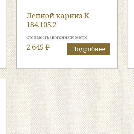
Лепной карниз К
184.105.2
Стоимость
(погонный метр)
2 645
P
Подробнее