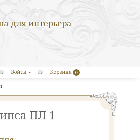
на для интерьера
Войти
Корзина
0
 1
гипса ПЛ 1
елия