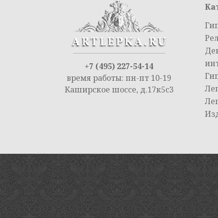
Ка
Ги
Ре
Де
ин
+7 (495) 227-54-14
Ги
время работы: пн-пт 10-19
Ле
Каширское шоссе, д.17к5с3
Ле
Из