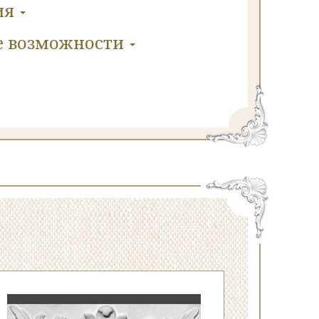
ия
е
возможности