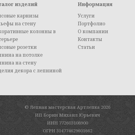
талог изделий
Информация
псовые карнизы
Услуги
льефы на стену
Портфолио
коративные колонны в
О компании
терьере
Контакты
псовые розетки
Статьи
пнина на потолке
пнина на стену
делия декора с лепниной
© Лепная мастерская Артлепка
2026
ИП Борин Михаил Юрьевич
ИНН 772603108900
ОГРН 314774629601662