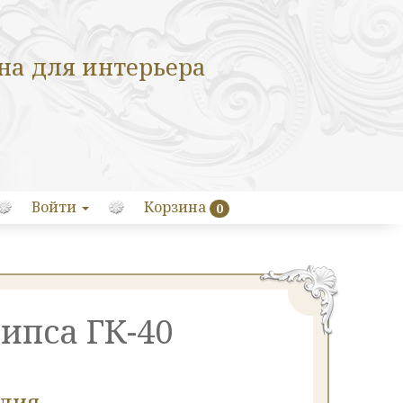
на для интерьера
Войти
Корзина
0
гипса ГК-40
елия