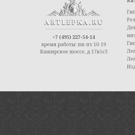
Ка
Ги
Ре
Де
ин
+7 (495) 227-54-14
Ги
время работы: пн-пт 10-19
Ле
Каширское шоссе, д.17к5с3
Ле
Из