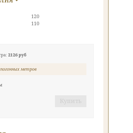
120
110
тра:
2126 руб
 погонных метров
м
Купить