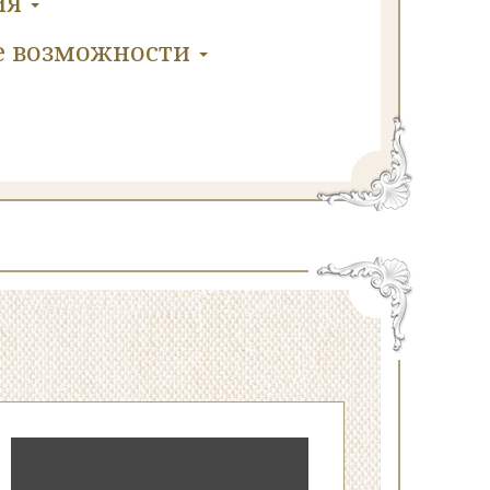
ия
е
возможности