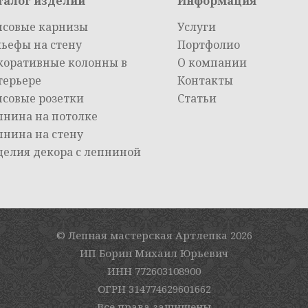
талог изделий
Информация
псовые карнизы
Услуги
льефы на стену
Портфолио
коративные колонны в
О компании
терьере
Контакты
псовые розетки
Статьи
пнина на потолке
пнина на стену
делия декора с лепниной
© Лепная мастерская Артлепка
2026
ИП Борин Михаил Юрьевич
ИНН 772603108900
ОГРН 314774629601662
Все права защищены