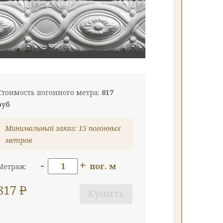
Стоимость погонного метра:
817
руб
Минимальный заказ: 15 погонных
метров
-
+
пог. м
Метраж:
817
P
Купить