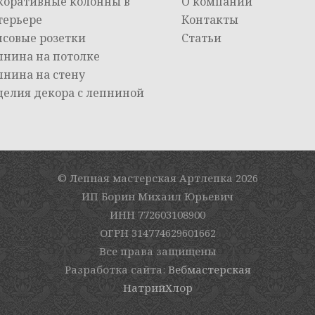
коративные колонны в
О компании
терьере
Контакты
псовые розетки
Статьи
пнина на потолке
пнина на стену
делия декора с лепниной
© Лепная мастерская Артлепка
2026
ИП Борин Михаил Юрьевич
ИНН 772603108900
ОГРН 314774629601662
Все права защищены
Разработка сайта:
Вебмастерская
НатрийХлор