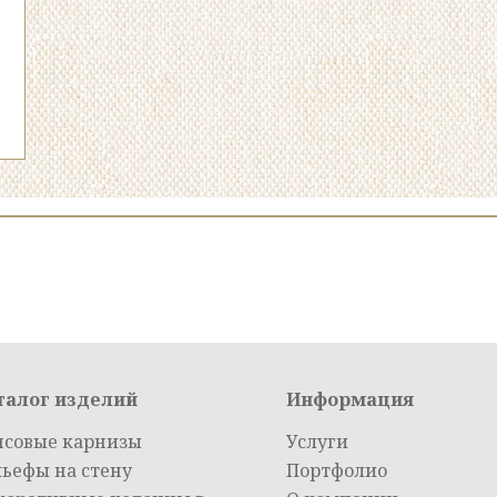
талог изделий
Информация
псовые карнизы
Услуги
льефы на стену
Портфолио