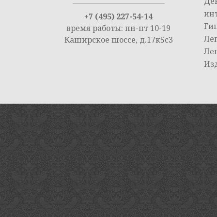
Де
ин
+7 (495) 227-54-14
Ги
время работы: пн-пт 10-19
Ле
Каширское шоссе, д.17к5с3
Ле
Из