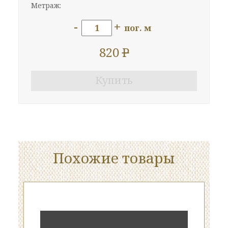
Метраж:
-
+
пог. м
820
P
Купить
Похожие товары